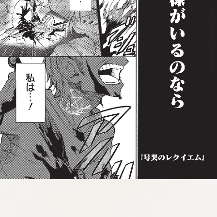
:98.3.926.997:j-vwl.qzkrzyzvgnjf.oi
:98.3.926.997:j-vwl.qzkrzyzvgnjf.oi