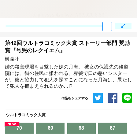
:98.3.926.997:j-vwl.qzkrzyzvgnjf.oi
第42回ウルトラコミック大賞 ストーリー部門 奨励
賞『号哭のレクイエム』
樹 梨叶
姉の殺害現場を目撃した妹の月海。 彼女の保護先の修道
院には、街の住民に嫌われる、赤髪で口の悪いシスター
が。彼と協力して犯人を探すことになった月海は、果たし
て犯人を捕まえられるのか…!?
作品をシェアする
共有
ウルトラコミック大賞
埋め込みコード
70
69
68
67