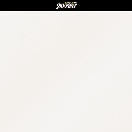
:98.3.926.997:j-vwl.qzkrzyzvgnjf.oi
操作方法