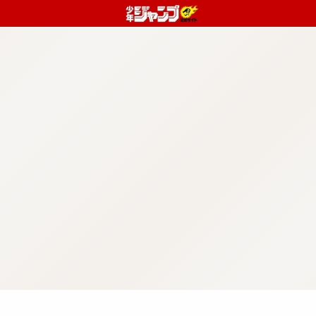
:98.7.903.956:j-vwl.qzkrzyzvgnjf.oi
操作方法