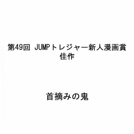
:98.7.903.956:j-vwl.qzkrzyzvgnjf.oi
:98.7.903.956:j-vwl.qzkrzyzvgnjf.oi