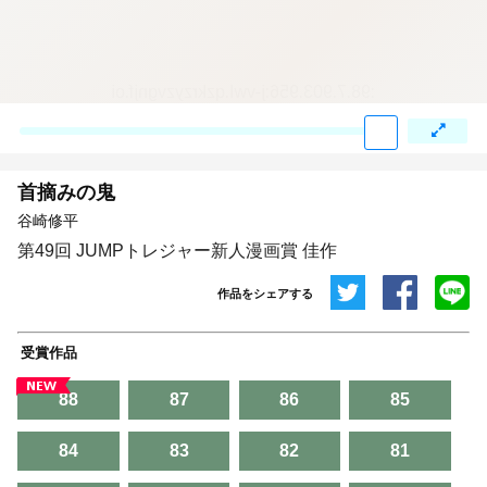
:98.7.903.956:j-vwl.qzkrzyzvgnjf.oi
首摘みの鬼
谷崎修平
第49回 JUMPトレジャー新人漫画賞 佳作
作品をシェアする
共有
受賞作品
埋め込みコード
88
87
86
85
84
83
82
81