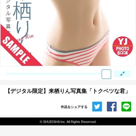
:98.7.42.65:j-vwl.qzkrzyzvgnjf.oi
【デジタル限定】来栖りん写真集「トクベツな君」
作品をシェアする
共有
© SHUEISHA Inc. All Rights Reserved.
埋め込みコード