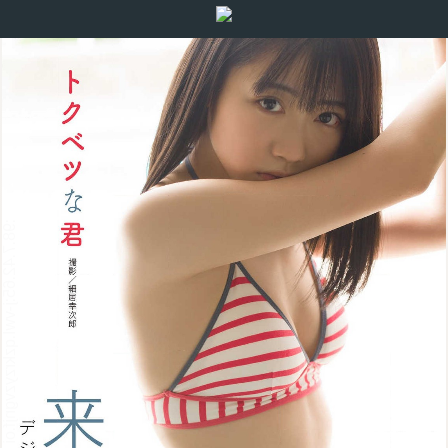
:98.7.42.65:j-vwl.qzkrzyzvgnjf.oi
操作方法
:98.7.42.65:j-vwl.qzkrzyzvgnjf.oi
:98.7.42.65:j-vwl.qzkrzyzvgnjf.oi