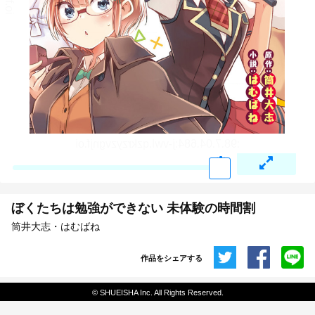
ぼくたちは勉強ができない 未体験の時間割
筒井大志・はむばね
作品をシェアする
共有
© SHUEISHA Inc. All Rights Reserved.
埋め込みコード