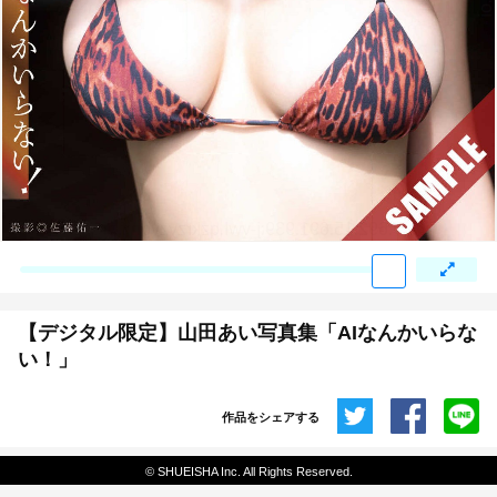
:692.15.691.939:j-vwl.qzkrzyzvgnjf.oi
【デジタル限定】山田あい写真集「AIなんかいらな
い！」
作品をシェアする
共有
© SHUEISHA Inc. All Rights Reserved.
埋め込みコード