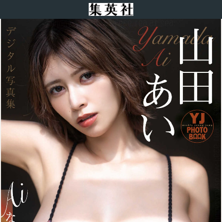
:692.15.691.939:j-vwl.qzkrzyzvgnjf.oi
操作方法
:692.15.691.939:j-vwl.qzkrzyzvgnjf.oi
:692.15.691.939:j-vwl.qzkrzyzvgnjf.oi