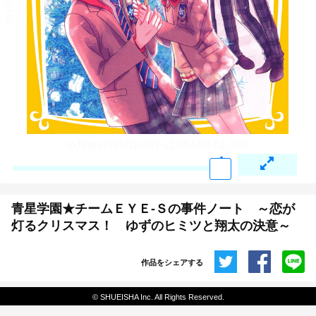
青星学園★チームＥＹＥ‐Ｓの事件ノート ～恋が
灯るクリスマス！ ゆずのヒミツと翔太の決意～
作品をシェアする
共有
© SHUEISHA Inc. All Rights Reserved.
埋め込みコード