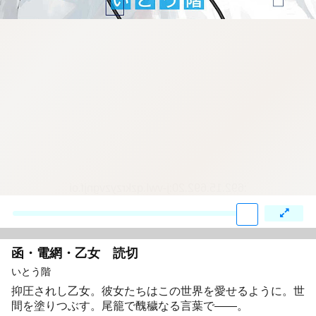
:692.15.692.20:j-vwl.qzkrzyzvgnjf.oi
函・電網・乙女 読切
いとう階
抑圧されし乙女。彼女たちはこの世界を愛せるように。世
間を塗りつぶす。尾籠で醜穢なる言葉で――。