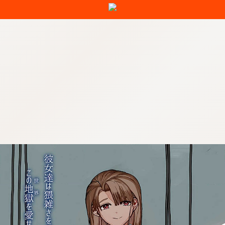
:692.15.692.20:j-vwl.qzkrzyzvgnjf.oi
操作方法