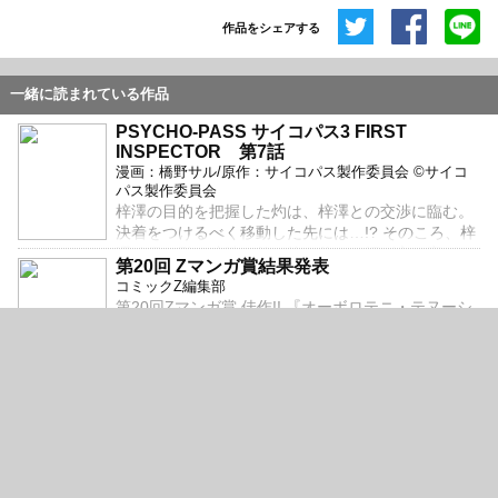
作品をシェアする
共有
埋め込みコード
一緒に読まれている作品
PSYCHO-PASS サイコパス3 FIRST
INSPECTOR 第7話
漫画：橋野サル/原作：サイコパス製作委員会 ©サイコ
パス製作委員会
梓澤の目的を把握した灼は、梓澤との交渉に臨む。
決着をつけるべく移動した先には…!? そのころ、梓
澤確保に動く狡噛の前に灼を信じる炯が立ち塞がる
第20回 Zマンガ賞結果発表
―！
コミックZ編集部
第20回Zマンガ賞 佳作!! 『オーボロテニ・テヌーシ
ャ』 都鳥すみぃ
サイト閉鎖のお知らせ