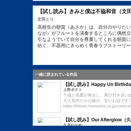
【試し読み】きみと僕は不協和音（文
文田とり
高校生の朝賀（あさか）は、自分のやりたい
なが）がフルートを演奏するところに偶然立
引なようでいて自分を尊重してくれる朝賀に
紡ぐ、不器用にきらめく青春ラブストーリー
共有
埋め込みコード
一緒に読まれている作品
【試し読み】Happy Un Birt
上野ポテト
千歳と高鷹が再会し、再び付き合い
大人気作のその後の、甘いお話です♡ ※
https://bloom.homesha.co.jp/comics
【試し読み】Our Afterglow
久喜わかめ
新卒で化粧品会社に入社した律汰は