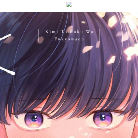
:692.15.692.76:j-vwl.qzkrzyzvgnjf.oi