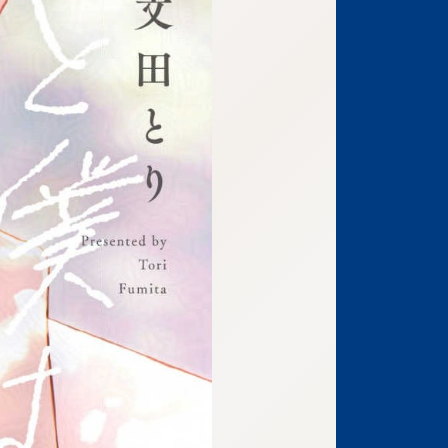
:692.15.692.76:j-vwl.qzkrzyzvgnjf.oi