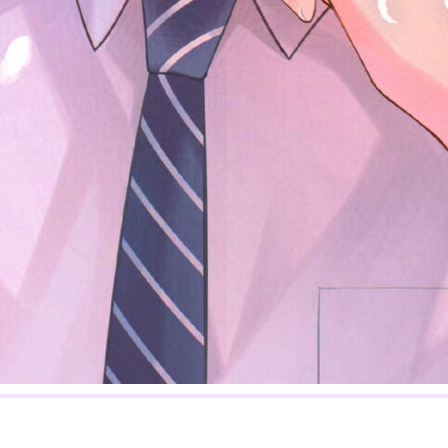
:692.15.692.76:j-vwl.qzkrzyzvgnjf.oi