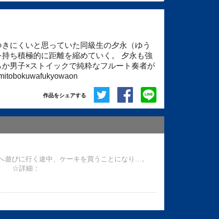
つきにくいと思っていた同級生の夕永（ゆう
持ち積極的に距離を縮めていく。 夕永も強
らか男子×ストイックで純粋なフルート奏者が
kimitobokuwafukyowaon
作品をシェアする
へ遊びに行く途中、ケーキを買うことになり…。
す。 ☆詳細：
疎遠になっていたものの、昔と同じ距離感で接して