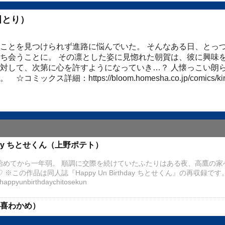
田とり）
ことを見つけられず進路に悩んでいた。 そんなある日、とっ
ち会うことに。 その凛とした姿に見惚れた朝賀は、彼に興味を
対して、次第に心を許すようになっていき…？ 人懐っこい朗
。 ☆コミックス詳細：
https://bloom.homesha.co.jp/comics/
hday ちとせくん（上野ポテト）
始めてから一年弱。 順調に交際を続けていたふたりはある夜、高鷹の家
この作品は同人誌『Happy Un Birthday ちとせくん』の再収録で
/happyunbirthdaychitosekun
（久喜わかめ）
、配属先で4つ年上の幼馴染・海里と再会する。 ある事件をきっかけに