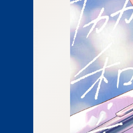
:692.15.692.76:j-vwl.qzkrzyzvgnjf.oi